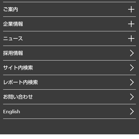
組織・人事戦略
経済調査
ご案内
デジタルイノベーション
レポート
国際（グローバルビジネス・開発支援・国際戦略・グローバルヘルス）
セミナー・イベント情報
企業情報
コラム
サステナビリティ（環境・資源・エネルギー・ESG・人権）
MUFGビジネスセミナー
調査・研究報告書
私たちの想い
共生・ダイバーシティ
ニュース
受託案件情報
クローズアップ
社長メッセージ
GRC（ガバナンス・リスク・コンプライアンス）・防災（政策）
その他お申し込み
ニュースリリース
経営用語集
採用情報
会社概要
経済・産業・雇用・労働
調査協力のお願い
お知らせ
受託・受注実績（官公庁関連）
企業理念
医療・介護・福祉・教育・子ども
サイト内検索
メディア掲載・出演
役員一覧
自治体経営・官民協働
寄稿記事
沿革
レポート内検索
まちづくり・観光・交通・スポーツ・スマートシティ
書籍
組織図・本部部室紹介
自然資源・農林水産業・食料システム
お問い合わせ
インドネシア現地法人
決算公告
English
業績ハイライト
アクセスマップ
個人情報保護方針