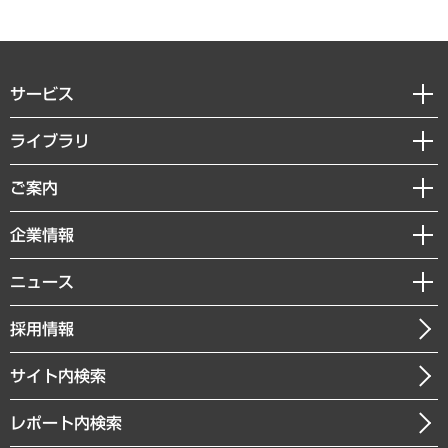
サービス
経営戦略
ライブラリ
組織・人事戦略
経済調査
ご案内
デジタルイノベーション
レポート
国際（グローバルビジネス・開発支援・国際戦略・グローバルヘルス）
セミナー・イベント情報
企業情報
コラム
サステナビリティ（環境・資源・エネルギー・ESG・人権）
MUFGビジネスセミナー
調査・研究報告書
私たちの想い
共生・ダイバーシティ
ニュース
受託案件情報
クローズアップ
社長メッセージ
GRC（ガバナンス・リスク・コンプライアンス）・防災（政策）
その他お申し込み
ニュースリリース
経営用語集
採用情報
会社概要
経済・産業・雇用・労働
調査協力のお願い
お知らせ
受託・受注実績（官公庁関連）
企業理念
医療・介護・福祉・教育・子ども
サイト内検索
メディア掲載・出演
役員一覧
自治体経営・官民協働
寄稿記事
沿革
レポート内検索
まちづくり・観光・交通・スポーツ・スマートシティ
書籍
組織図・本部部室紹介