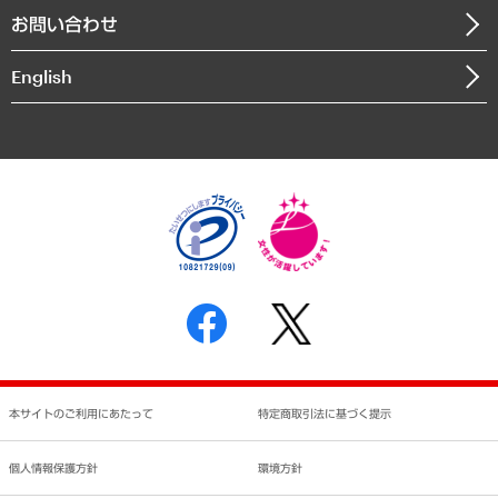
自然資源・農林水産業・食料システム
お問い合わせ
インドネシア現地法人
決算公告
English
業績ハイライト
アクセスマップ
個人情報保護方針
環境方針
サステナビリティ
特定商取引法に基づく表示
SNSアカウントコミュニティガイドライン
反社会的勢力に対する基本方針
個人情報の取り扱いについて
書面による個人情報の開示等の請求の手続きについて
本サイトのご利用にあたって
特定商取引法に基づく提示
個人情報保護方針
環境方針