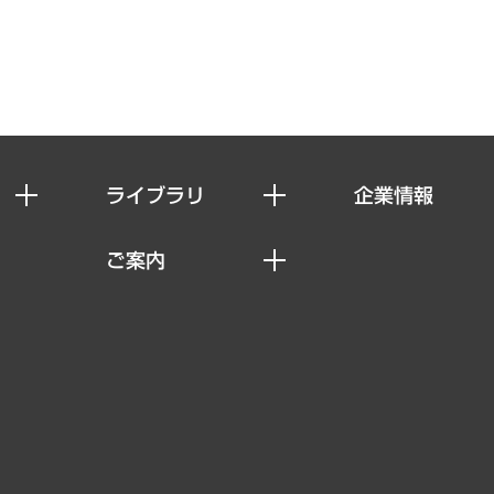
ライブラリ
企業情報
経済調査
私たちの想い
ご案内
レポート
社長メッセージ
セミナー・イベント情報
コラム
会社概要
MUFGビジネスセミナー
ヘルス）
調査・研究報告書
企業理念
受託案件情報
クローズアップ
役員一覧
その他お申し込み
経営用語集
沿革
調査協力のお願い
）
受託・受注実績（官公庁関連）
組織図・本部部室紹介
メディア掲載・出演
インドネシア現地法人