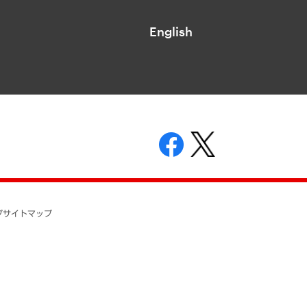
English
表示
ニティガイドライン
基本方針
プ
サイトマップ
ついて
開示等の請求の手続きについて