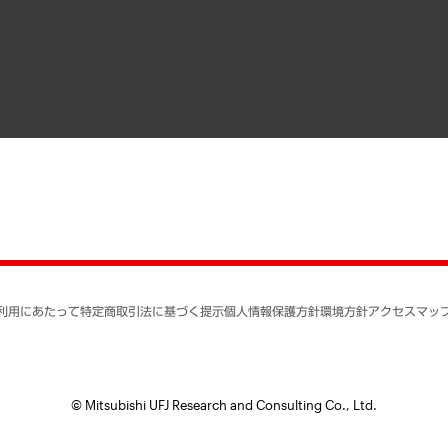
寄稿記事
決算公告
書籍
業績ハイライト
アクセスマップ
個人情報保護方針
環境方針
サステナビリティ
特定商取引法に基づく
SNSアカウントコミュ
反社会的勢力に対する
利用にあたって
特定商取引法に基づく提示
個人情報保護方針
環境方針
アクセスマッ
個人情報の取り扱いに
書面による個人情報の
© Mitsubishi UFJ Research and Consulting Co., Ltd.