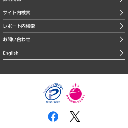
会社概要
経済・産業・雇用・労働
調査協力のお願い
お知らせ
受託・受注実績（官公庁関連）
企業理念
医療・介護・福祉・教育・子ども
サイト内検索
メディア掲載・出演
役員一覧
自治体経営・官民協働
寄稿記事
沿革
レポート内検索
まちづくり・観光・交通・スポーツ・スマートシティ
書籍
組織図・本部部室紹介
自然資源・農林水産業・食料システム
お問い合わせ
インドネシア現地法人
決算公告
English
業績ハイライト
アクセスマップ
個人情報保護方針
環境方針
サステナビリティ
特定商取引法に基づく表示
SNSアカウントコミュニティガイドライン
反社会的勢力に対する基本方針
個人情報の取り扱いについて