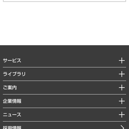
サービス
経営戦略
ライブラリ
組織・人事戦略
経済調査
ご案内
デジタルイノベーション
レポート
国際（グローバルビジネス・開発支援・国際戦略・グローバルヘルス）
セミナー・イベント情報
企業情報
コラム
サステナビリティ（環境・資源・エネルギー・ESG・人権）
MUFGビジネスセミナー
調査・研究報告書
私たちの想い
共生・ダイバーシティ
ニュース
受託案件情報
クローズアップ
社長メッセージ
GRC（ガバナンス・リスク・コンプライアンス）・防災（政策）
その他お申し込み
ニュースリリース
経営用語集
採用情報