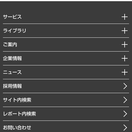
サービス
経営戦略
ライブラリ
組織・人事戦略
経済調査
ご案内
デジタルイノベーション
レポート
国際（グローバルビジネス・開発支援・国際戦略・グローバルヘルス）
セミナー・イベント情報
企業情報
コラム
サステナビリティ（環境・資源・エネルギー・ESG・人権）
MUFGビジネスセミナー
調査・研究報告書
私たちの想い
共生・ダイバーシティ
ニュース
受託案件情報
クローズアップ
社長メッセージ
GRC（ガバナンス・リスク・コンプライアンス）・防災（政策）
その他お申し込み
ニュースリリース
経営用語集
採用情報
会社概要
経済・産業・雇用・労働
調査協力のお願い
お知らせ
受託・受注実績（官公庁関連）
企業理念
医療・介護・福祉・教育・子ども
サイト内検索
メディア掲載・出演
役員一覧
自治体経営・官民協働
寄稿記事
沿革
レポート内検索
まちづくり・観光・交通・スポーツ・スマートシティ
書籍
組織図・本部部室紹介
自然資源・農林水産業・食料システム
お問い合わせ
インドネシア現地法人