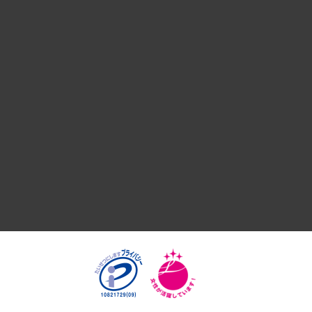
デジタルイノベーション
国際（グローバルビジネス・開発支援・国際戦略・グローバル
サステナビリティ（環境・資源・エネルギー・ESG・人権）
共生・ダイバーシティ
GRC（ガバナンス・リスク・コンプライアンス）・防災（政策
経済・産業・雇用・労働
医療・介護・福祉・教育・子ども
自治体経営・官民協働
まちづくり・観光・交通・スポーツ・スマートシティ
自然資源・農林水産業・食料システム