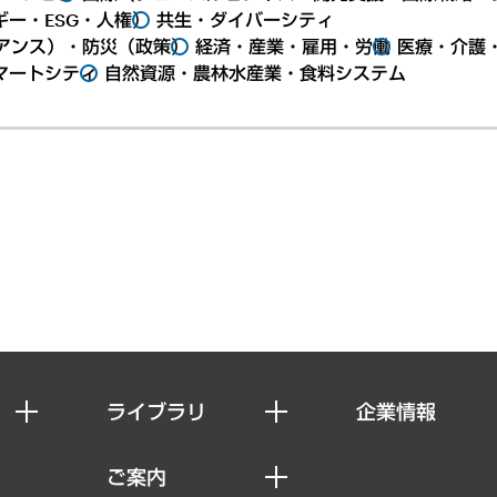
ー・ESG・人権）
共生・ダイバーシティ
アンス）・防災（政策）
経済・産業・雇用・労働
医療・介護
マートシティ
自然資源・農林水産業・食料システム
ライブラリ
企業情報
経済調査
私たちの想い
ご案内
レポート
社長メッセージ