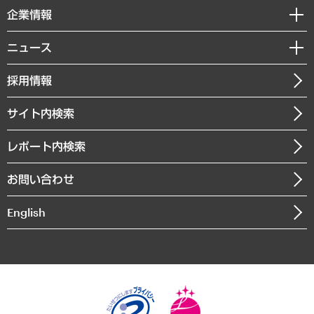
国際（グローバルビジネス・開発支援・国際戦略・グローバルヘルス）
セミナー・イベント情報
企業情報
コラム
サステナビリティ（環境・資源・エネルギー・ESG・人権）
MUFGビジネスセミナー
調査・研究報告書
私たちの想い
共生・ダイバーシティ
ニュース
受託案件情報
クローズアップ
社長メッセージ
GRC（ガバナンス・リスク・コンプライアンス）・防災（政策）
その他お申し込み
ニュースリリース
経営用語集
採用情報
会社概要
経済・産業・雇用・労働
調査協力のお願い
お知らせ
受託・受注実績（官公庁関連）
企業理念
医療・介護・福祉・教育・子ども
サイト内検索
メディア掲載・出演
役員一覧
自治体経営・官民協働
寄稿記事
沿革
レポート内検索
まちづくり・観光・交通・スポーツ・スマートシティ
書籍
組織図・本部部室紹介
自然資源・農林水産業・食料システム
お問い合わせ
インドネシア現地法人
決算公告
English
業績ハイライト
アクセスマップ
個人情報保護方針
環境方針
サステナビリティ