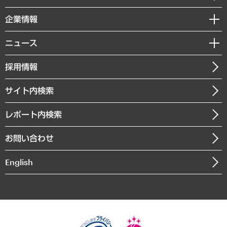
レポート
国際（グローバルビジネス・開発支援・国際戦略・グローバルヘルス）
セミナー・イベント情報
企業情報
コラム
サステナビリティ（環境・資源・エネルギー・ESG・人権）
MUFGビジネスセミナー
調査・研究報告書
私たちの想い
共生・ダイバーシティ
ニュース
受託案件情報
クローズアップ
社長メッセージ
GRC（ガバナンス・リスク・コンプライアンス）・防災（政策）
その他お申し込み
ニュースリリース
経営用語集
採用情報
会社概要
経済・産業・雇用・労働
調査協力のお願い
お知らせ
受託・受注実績（官公庁関連）
企業理念
医療・介護・福祉・教育・子ども
サイト内検索
メディア掲載・出演
役員一覧
自治体経営・官民協働
寄稿記事
沿革
レポート内検索
まちづくり・観光・交通・スポーツ・スマートシティ
書籍
組織図・本部部室紹介
自然資源・農林水産業・食料システム
お問い合わせ
インドネシア現地法人
決算公告
English
業績ハイライト
アクセスマップ
個人情報保護方針
環境方針