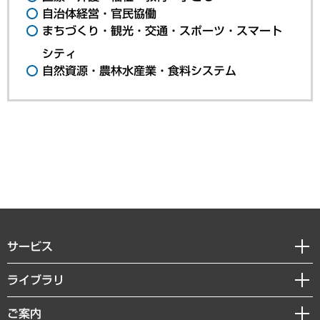
自治体経営・官民協働
まちづくり・観光・交通・スポーツ・スマート
シティ
自然資源・農林水産業・食料システム
サービス
経営戦略
ライブラリ
組織・人事戦略
経済調査
ご案内
デジタルイノベーション