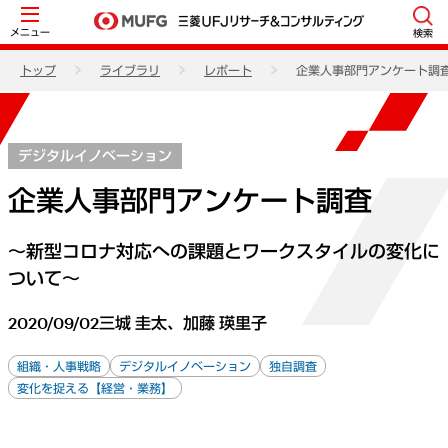
メニュー
検索
トップ
ライブラリ
レポート
企業人事部門アンケート調
デジタルイノベーション
企業人事部門アンケート調査
～新型コロナ対応への課題とワークスタイルの変化に
ついて～
2020/09/02
三城 圭太、加藤 瑛里子
組織・人事戦略
デジタルイノベーション
独自調査
変化を捉える【経営・業務】