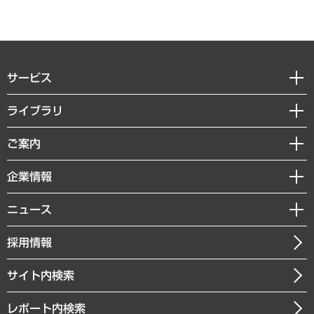
サービス
経営戦略
ライブラリ
組織・人事戦略
経済調査
ご案内
デジタルイノベーション
レポート
国際（グローバルビジネス・開発支援・国際戦略・グローバルヘルス）
セミナー・イベント情報
企業情報
コラム
サステナビリティ（環境・資源・エネルギー・ESG・人権）
MUFGビジネスセミナー
調査・研究報告書
私たちの想い
共生・ダイバーシティ
ニュース
受託案件情報
クローズアップ
社長メッセージ
GRC（ガバナンス・リスク・コンプライアンス）・防災（政策）
その他お申し込み
ニュースリリース
経営用語集
採用情報
会社概要
経済・産業・雇用・労働
調査協力のお願い
お知らせ
受託・受注実績（官公庁関連）
企業理念
医療・介護・福祉・教育・子ども
サイト内検索
メディア掲載・出演
役員一覧
自治体経営・官民協働
寄稿記事
沿革
レポート内検索
まちづくり・観光・交通・スポーツ・スマートシティ