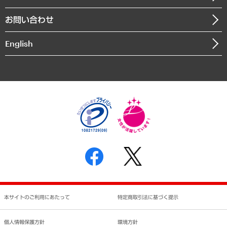
書籍
組織図・本部部室紹介
自然資源・農林水産業・食料システム
お問い合わせ
インドネシア現地法人
決算公告
English
業績ハイライト
アクセスマップ
個人情報保護方針
環境方針
サステナビリティ
特定商取引法に基づく表示
SNSアカウントコミュニティガイドライン
反社会的勢力に対する基本方針
個人情報の取り扱いについて
書面による個人情報の開示等の請求の手続きについて
本サイトのご利用にあたって
特定商取引法に基づく提示
個人情報保護方針
環境方針