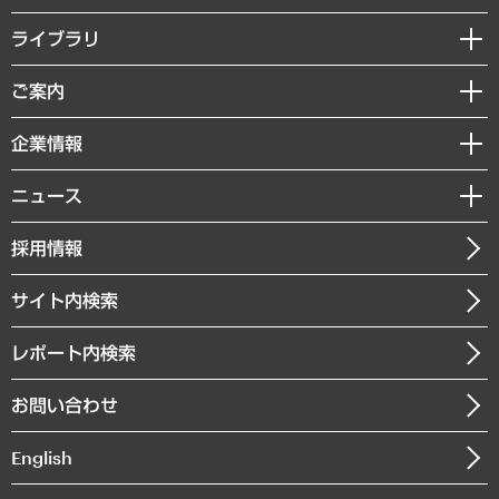
経営戦略
ライブラリ
組織・人事戦略
経済調査
ご案内
デジタルイノベーション
レポート
国際（グローバルビジネス・開発支援・国際戦略・グローバルヘルス）
セミナー・イベント情報
企業情報
コラム
サステナビリティ（環境・資源・エネルギー・ESG・人権）
MUFGビジネスセミナー
調査・研究報告書
私たちの想い
共生・ダイバーシティ
ニュース
受託案件情報
クローズアップ
社長メッセージ
GRC（ガバナンス・リスク・コンプライアンス）・防災（政策）
その他お申し込み
ニュースリリース
経営用語集
採用情報
会社概要
経済・産業・雇用・労働
調査協力のお願い
お知らせ
受託・受注実績（官公庁関連）
企業理念
医療・介護・福祉・教育・子ども
サイト内検索
メディア掲載・出演
役員一覧
自治体経営・官民協働
寄稿記事
沿革
レポート内検索
まちづくり・観光・交通・スポーツ・スマートシティ
書籍
組織図・本部部室紹介
自然資源・農林水産業・食料システム
お問い合わせ
インドネシア現地法人
決算公告
English
業績ハイライト