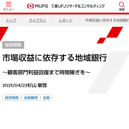
メニュー
検索
トップ
ライブラリ
レポート
市場収益に依存する地域銀
経営戦略
市場収益に依存する地域銀行
～顧客部門利益回復まで時間稼ぎを～
2021/04/22
杉山 敏啓
経営戦略
金融機関
金融