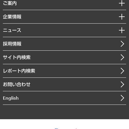
経済調査
ご案内
デジタルイノベーション
レポート
国際（グローバルビジネス・開発支援・国際戦略・グローバルヘルス）
セミナー・イベント情報
企業情報
コラム
サステナビリティ（環境・資源・エネルギー・ESG・人権）
MUFGビジネスセミナー
調査・研究報告書
私たちの想い
共生・ダイバーシティ
ニュース
受託案件情報
クローズアップ
社長メッセージ
GRC（ガバナンス・リスク・コンプライアンス）・防災（政策）
その他お申し込み
ニュースリリース
経営用語集
採用情報
会社概要
経済・産業・雇用・労働
調査協力のお願い
お知らせ
受託・受注実績（官公庁関連）
企業理念
医療・介護・福祉・教育・子ども
サイト内検索
メディア掲載・出演
役員一覧
自治体経営・官民協働
寄稿記事
沿革
レポート内検索
まちづくり・観光・交通・スポーツ・スマートシティ
書籍
組織図・本部部室紹介
自然資源・農林水産業・食料システム
お問い合わせ
インドネシア現地法人
決算公告
English
業績ハイライト
アクセスマップ
個人情報保護方針
環境方針