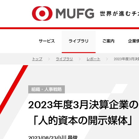
サービス
ライブラリ
ご案内
企業
トップ
ライブラリ
レポート
2023年度3
組織・人事戦略
2023年度3月決算企
「人的資本の開示媒体」
2023/08/23
小川 昌俊