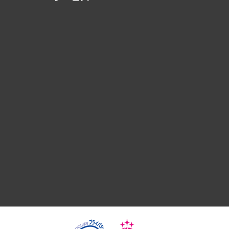
経営戦略
組織・人事戦略
デジタルイノベーション
国際（グローバルビジネス・開発支援・国際戦略・グローバル
サステナビリティ（環境・資源・エネルギー・ESG・人権）
共生・ダイバーシティ
GRC（ガバナンス・リスク・コンプライアンス）・防災（政策
経済・産業・雇用・労働
医療・介護・福祉・教育・子ども
自治体経営・官民協働
まちづくり・観光・交通・スポーツ・スマートシティ
自然資源・農林水産業・食料システム