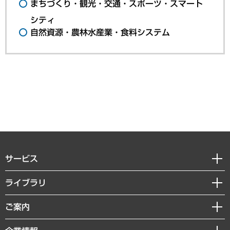
まちづくり・観光・交通・スポーツ・スマート
シティ
自然資源・農林水産業・食料システム
サービス
経営戦略
ライブラリ
組織・人事戦略
経済調査
ご案内
デジタルイノベーション
レポート
国際（グローバルビジネス・開発支援・国際戦略・グローバルヘルス）
セミナー・イベント情報