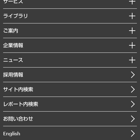
サービス
経営戦略
ライブラリ
組織・人事戦略
経済調査
ご案内
デジタルイノベーション
レポート
国際（グローバルビジネス・開発支援・国際戦略・グローバルヘルス）
セミナー・イベント情報
企業情報
コラム
サステナビリティ（環境・資源・エネルギー・ESG・人権）
MUFGビジネスセミナー
調査・研究報告書
私たちの想い
共生・ダイバーシティ
ニュース
受託案件情報
クローズアップ
社長メッセージ
GRC（ガバナンス・リスク・コンプライアンス）・防災（政策）
その他お申し込み
ニュースリリース
経営用語集
採用情報
会社概要
経済・産業・雇用・労働
調査協力のお願い
お知らせ
受託・受注実績（官公庁関連）
企業理念
医療・介護・福祉・教育・子ども
サイト内検索
メディア掲載・出演
役員一覧
自治体経営・官民協働
寄稿記事
沿革
レポート内検索
まちづくり・観光・交通・スポーツ・スマートシティ
書籍
組織図・本部部室紹介
自然資源・農林水産業・食料システム
お問い合わせ
インドネシア現地法人
決算公告
English
業績ハイライト