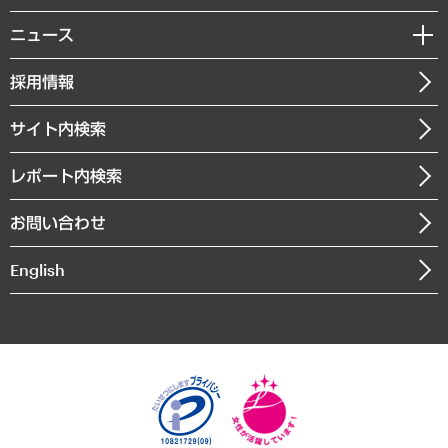
サステナビリティ（環境・資源・エネルギー・ESG・人権）
MUFGビジネスセミナー
調査・研究報告書
私たちの想い
共生・ダイバーシティ
ニュース
受託案件情報
クローズアップ
社長メッセージ
GRC（ガバナンス・リスク・コンプライアンス）・防災（政策）
その他お申し込み
ニュースリリース
経営用語集
採用情報
会社概要
経済・産業・雇用・労働
調査協力のお願い
お知らせ
受託・受注実績（官公庁関連）
企業理念
医療・介護・福祉・教育・子ども
サイト内検索
メディア掲載・出演
役員一覧
自治体経営・官民協働
寄稿記事
沿革
レポート内検索
まちづくり・観光・交通・スポーツ・スマートシティ
書籍
組織図・本部部室紹介
自然資源・農林水産業・食料システム
お問い合わせ
インドネシア現地法人
決算公告
English
業績ハイライト
アクセスマップ
個人情報保護方針
環境方針
サステナビリティ
特定商取引法に基づく表示