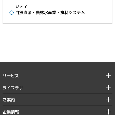
シティ
自然資源・農林水産業・食料システム
サービス
経営戦略
ライブラリ
組織・人事戦略
経済調査
ご案内
デジタルイノベーション
レポート
国際（グローバルビジネス・開発支援・国際戦略・グローバルヘルス）
セミナー・イベント情報
企業情報
コラム