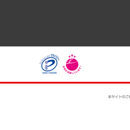
経済・産業・雇用・労働
医療・介護・福祉・教育・子ども
自治体経営・官民協働
まちづくり・観光・交通・スポーツ・スマートシティ
自然資源・農林水産業・食料システム
本サイトのご