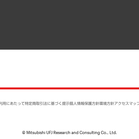
メディア掲載・出演
インドネシア現地法人
寄稿記事
決算公告
書籍
業績ハイライト
アクセスマップ
個人情報保護方針
環境方針
サステナビリティ
特定商取引法に基づく
SNSアカウントコミュ
反社会的勢力に対する
利用にあたって
特定商取引法に基づく提示
個人情報保護方針
環境方針
アクセスマッ
個人情報の取り扱いに
書面による個人情報の
© Mitsubishi UFJ Research and Consulting Co., Ltd.