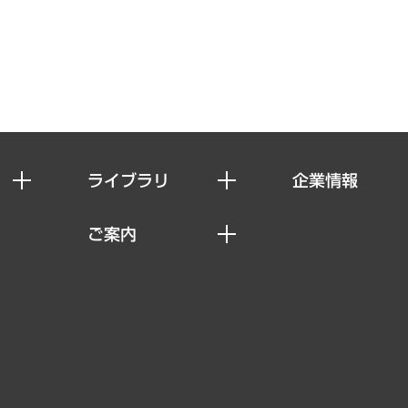
ライブラリ
企業情報
経済調査
私たちの想い
ご案内
レポート
社長メッセージ
セミナー・イベント情報
コラム
会社概要
MUFGビジネスセミナー
ヘルス）
調査・研究報告書
企業理念
受託案件情報
クローズアップ
役員一覧
その他お申し込み
経営用語集
沿革
調査協力のお願い
）
受託・受注実績（官公庁関連）
組織図・本部部室紹介