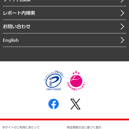
メディア掲載・出演
役員一覧
自治体経営・官民協働
寄稿記事
沿革
レポート内検索
まちづくり・観光・交通・スポーツ・スマートシティ
書籍
組織図・本部部室紹介
自然資源・農林水産業・食料システム
お問い合わせ
インドネシア現地法人
決算公告
English
業績ハイライト
アクセスマップ
個人情報保護方針
環境方針
サステナビリティ
特定商取引法に基づく表示
SNSアカウントコミュニティガイドライン
反社会的勢力に対する基本方針
個人情報の取り扱いについて
書面による個人情報の開示等の請求の手続きについて
本サイトのご利用にあたって
特定商取引法に基づく提示