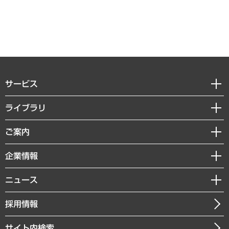
サービス
経営戦略
ライブラリ
組織・人事戦略
経済調査
ご案内
デジタルイノベーション
レポート
国際（グローバルビジネス・開発支援・国際戦略・グローバルヘルス）
セミナー・イベント情報
企業情報
コラム
サステナビリティ（環境・資源・エネルギー・ESG・人権）
MUFGビジネスセミナー
調査・研究報告書
私たちの想い
共生・ダイバーシティ
ニュース
受託案件情報
クローズアップ
社長メッセージ
GRC（ガバナンス・リスク・コンプライアンス）・防災（政策）
その他お申し込み
ニュースリリース
経営用語集
採用情報
会社概要
経済・産業・雇用・労働
調査協力のお願い
お知らせ
受託・受注実績（官公庁関連）
企業理念
医療・介護・福祉・教育・子ども
サイト内検索