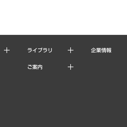
ライブラリ
企業情報
経済調査
私たちの想い
ご案内
レポート
社長メッセージ
セミナー・イベント情報
コラム
会社概要
MUFGビジネスセミナー
ヘルス）
調査・研究報告書
企業理念
受託案件情報
クローズアップ
役員一覧
その他お申し込み
経営用語集
沿革
調査協力のお願い
）
受託・受注実績（官公庁関連）
組織図・本部部室紹介
メディア掲載・出演
インドネシア現地法人