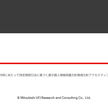
寄稿記事
決算公告
書籍
業績ハイライト
アクセスマップ
個人情報保護方針
環境方針
サステナビリティ
特定商取引法に基づく
SNSアカウントコミュ
反社会的勢力に対する
利用にあたって
特定商取引法に基づく提示
個人情報保護方針
環境方針
アクセスマッ
個人情報の取り扱いに
書面による個人情報の
© Mitsubishi UFJ Research and Consulting Co., Ltd.