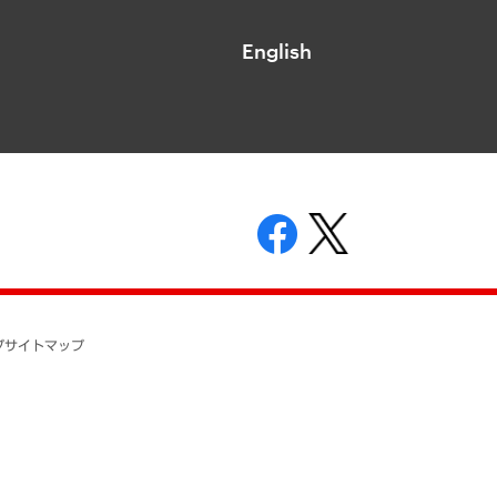
English
表示
ニティガイドライン
基本方針
プ
サイトマップ
ついて
開示等の請求の手続きについて