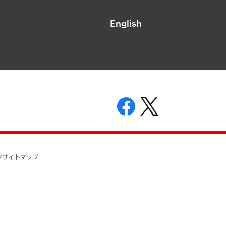
English
表示
ニティガイドライン
基本方針
プ
サイトマップ
ついて
開示等の請求の手続きについて