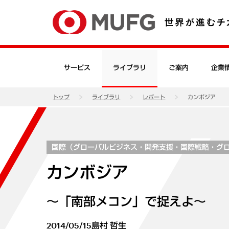
サービス
ライブラリ
ご案内
企業
トップ
ライブラリ
レポート
カンボジア
国際（グローバルビジネス・開発支援・国際戦略・グ
カンボジア
～「南部メコン」で捉えよ～
2014/05/15
島村 哲生