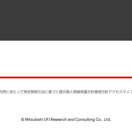
寄稿記事
決算公告
書籍
業績ハイライト
アクセスマップ
個人情報保護方針
環境方針
サステナビリティ
特定商取引法に基づく
SNSアカウントコミュ
反社会的勢力に対する
利用にあたって
特定商取引法に基づく提示
個人情報保護方針
環境方針
アクセスマッ
個人情報の取り扱いに
書面による個人情報の
© Mitsubishi UFJ Research and Consulting Co., Ltd.