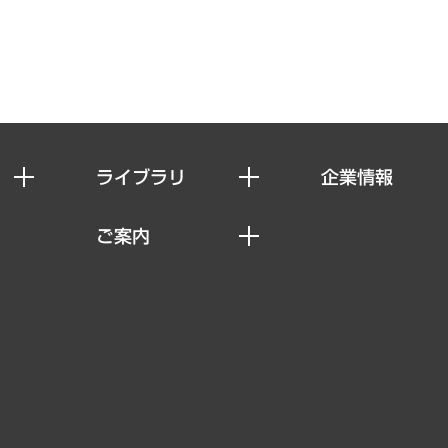
ライブラリ
企業情報
経済調査
私たちの想い
ご案内
レポート
社長メッセージ
セミナー・イベント情報
コラム
会社概要
MUFGビジネスセミナー
ヘルス）
調査・研究報告書
企業理念
受託案件情報
クローズアップ
役員一覧
その他お申し込み
経営用語集
沿革
調査協力のお願い
）
受託・受注実績（官公庁関連）
組織図・本部部室紹介
メディア掲載・出演
インドネシア現地法人