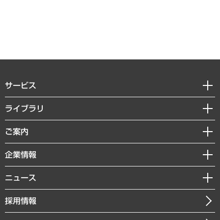
サービス
経営戦略
ライブラリ
組織・人事戦略
経済調査
ご案内
デジタルイノベーション
レポート
国際（グローバルビジネス・開発支援・国際戦略・グローバルヘルス）
セミナー・イベント情報
企業情報
コラム
サステナビリティ（環境・資源・エネルギー・ESG・人権）
MUFGビジネスセミナー
調査・研究報告書
私たちの想い
共生・ダイバーシティ
ニュース
受託案件情報
クローズアップ
社長メッセージ
GRC（ガバナンス・リスク・コンプライアンス）・防災（政策）
その他お申し込み
ニュースリリース
経営用語集
採用情報
会社概要
経済・産業・雇用・労働
調査協力のお願い
お知らせ
受託・受注実績（官公庁関連）
企業理念
医療・介護・福祉・教育・子ども