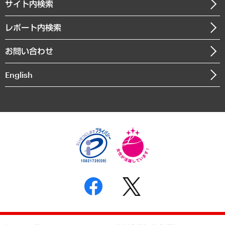
サイト内検索
メディア掲載・出演
役員一覧
自治体経営・官民協働
寄稿記事
沿革
レポート内検索
まちづくり・観光・交通・スポーツ・スマートシティ
書籍
組織図・本部部室紹介
自然資源・農林水産業・食料システム
お問い合わせ
インドネシア現地法人
決算公告
English
業績ハイライト
アクセスマップ
個人情報保護方針
環境方針
サステナビリティ
特定商取引法に基づく表示
SNSアカウントコミュニティガイドライン
反社会的勢力に対する基本方針
個人情報の取り扱いについて
書面による個人情報の開示等の請求の手続きについて