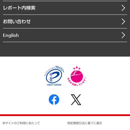
寄稿記事
沿革
レポート内検索
まちづくり・観光・交通・スポーツ・スマートシティ
書籍
組織図・本部部室紹介
自然資源・農林水産業・食料システム
お問い合わせ
インドネシア現地法人
決算公告
English
業績ハイライト
アクセスマップ
個人情報保護方針
環境方針
サステナビリティ
特定商取引法に基づく表示
SNSアカウントコミュニティガイドライン
反社会的勢力に対する基本方針
個人情報の取り扱いについて
書面による個人情報の開示等の請求の手続きについて
本サイトのご利用にあたって
特定商取引法に基づく提示