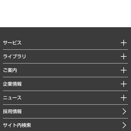
サービス
経営戦略
ライブラリ
組織・人事戦略
経済調査
ご案内
デジタルイノベーション
レポート
国際（グローバルビジネス・開発支援・国際戦略・グローバルヘルス）
セミナー・イベント情報
企業情報
コラム
サステナビリティ（環境・資源・エネルギー・ESG・人権）
MUFGビジネスセミナー
調査・研究報告書
私たちの想い
共生・ダイバーシティ
ニュース
受託案件情報
クローズアップ
社長メッセージ
GRC（ガバナンス・リスク・コンプライアンス）・防災（政策）
その他お申し込み
ニュースリリース
経営用語集
採用情報
会社概要
経済・産業・雇用・労働
調査協力のお願い
お知らせ
受託・受注実績（官公庁関連）
企業理念
医療・介護・福祉・教育・子ども
サイト内検索
メディア掲載・出演
役員一覧
自治体経営・官民協働