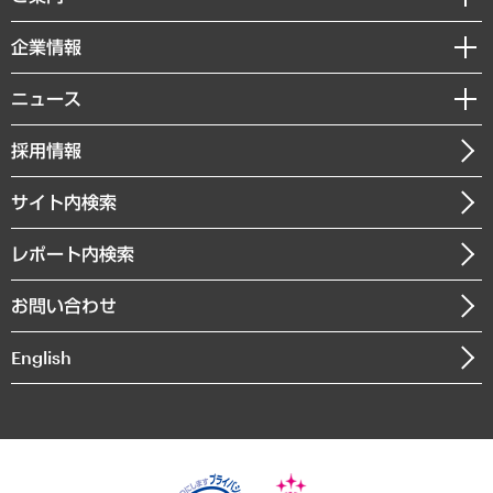
レポート
国際（グローバルビジネス・開発支援・国際戦略・グローバルヘルス）
セミナー・イベント情報
企業情報
コラム
サステナビリティ（環境・資源・エネルギー・ESG・人権）
MUFGビジネスセミナー
調査・研究報告書
私たちの想い
共生・ダイバーシティ
ニュース
受託案件情報
クローズアップ
社長メッセージ
GRC（ガバナンス・リスク・コンプライアンス）・防災（政策）
その他お申し込み
ニュースリリース
経営用語集
採用情報
会社概要
経済・産業・雇用・労働
調査協力のお願い
お知らせ
受託・受注実績（官公庁関連）
企業理念
医療・介護・福祉・教育・子ども
サイト内検索
メディア掲載・出演
役員一覧
自治体経営・官民協働
寄稿記事
沿革
レポート内検索
まちづくり・観光・交通・スポーツ・スマートシティ
書籍
組織図・本部部室紹介
自然資源・農林水産業・食料システム
お問い合わせ
インドネシア現地法人
決算公告
English
業績ハイライト
アクセスマップ
個人情報保護方針
環境方針