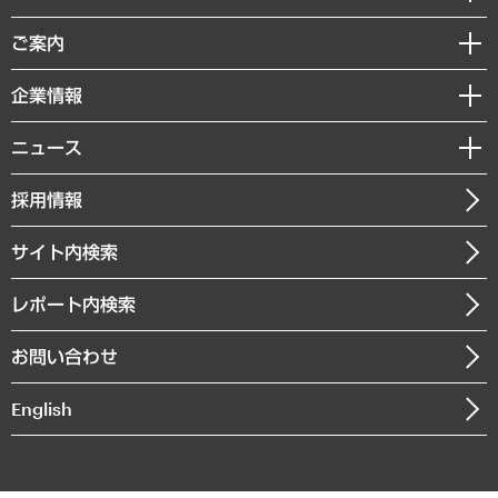
組織・人事戦略
経済調査
ご案内
デジタルイノベーション
レポート
国際（グローバルビジネス・開発支援・国際戦略・グローバルヘルス）
セミナー・イベント情報
企業情報
コラム
サステナビリティ（環境・資源・エネルギー・ESG・人権）
MUFGビジネスセミナー
調査・研究報告書
私たちの想い
共生・ダイバーシティ
ニュース
受託案件情報
クローズアップ
社長メッセージ
GRC（ガバナンス・リスク・コンプライアンス）・防災（政策）
その他お申し込み
ニュースリリース
経営用語集
採用情報
会社概要
経済・産業・雇用・労働
調査協力のお願い
お知らせ
受託・受注実績（官公庁関連）
企業理念
医療・介護・福祉・教育・子ども
サイト内検索
メディア掲載・出演
役員一覧
自治体経営・官民協働
寄稿記事
沿革
レポート内検索
まちづくり・観光・交通・スポーツ・スマートシティ
書籍
組織図・本部部室紹介
自然資源・農林水産業・食料システム
お問い合わせ
インドネシア現地法人
決算公告
English
業績ハイライト
アクセスマップ
個人情報保護方針