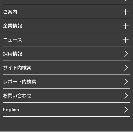
組織・人事戦略
経済調査
ご案内
デジタルイノベーション
レポート
国際（グローバルビジネス・開発支援・国際戦略・グローバルヘルス）
セミナー・イベント情報
企業情報
コラム
サステナビリティ（環境・資源・エネルギー・ESG・人権）
MUFGビジネスセミナー
調査・研究報告書
私たちの想い
共生・ダイバーシティ
ニュース
受託案件情報
クローズアップ
社長メッセージ
GRC（ガバナンス・リスク・コンプライアンス）・防災（政策）
その他お申し込み
ニュースリリース
経営用語集
採用情報
会社概要
経済・産業・雇用・労働
調査協力のお願い
お知らせ
受託・受注実績（官公庁関連）
企業理念
医療・介護・福祉・教育・子ども
サイト内検索
メディア掲載・出演
役員一覧
自治体経営・官民協働
寄稿記事
沿革
レポート内検索
まちづくり・観光・交通・スポーツ・スマートシティ
書籍
組織図・本部部室紹介
自然資源・農林水産業・食料システム
お問い合わせ
インドネシア現地法人
決算公告
English
業績ハイライト
アクセスマップ
個人情報保護方針