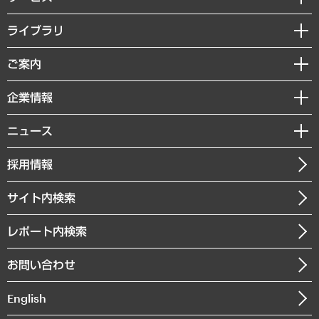
経営戦略
ライブラリ
組織・人事戦略
経済調査
ご案内
デジタルイノベーション
レポート
国際（グローバルビジネス・開発支援・国際戦略・グローバルヘルス）
セミナー・イベント情報
企業情報
コラム
サステナビリティ（環境・資源・エネルギー・ESG・人権）
MUFGビジネスセミナー
調査・研究報告書
私たちの想い
共生・ダイバーシティ
ニュース
受託案件情報
クローズアップ
社長メッセージ
GRC（ガバナンス・リスク・コンプライアンス）・防災（政策）
その他お申し込み
ニュースリリース
経営用語集
採用情報
会社概要
経済・産業・雇用・労働
調査協力のお願い
お知らせ
受託・受注実績（官公庁関連）
企業理念
医療・介護・福祉・教育・子ども
サイト内検索
メディア掲載・出演
役員一覧
自治体経営・官民協働
寄稿記事
沿革
レポート内検索
まちづくり・観光・交通・スポーツ・スマートシティ
書籍
組織図・本部部室紹介
自然資源・農林水産業・食料システム
お問い合わせ
インドネシア現地法人
決算公告
English
業績ハイライト