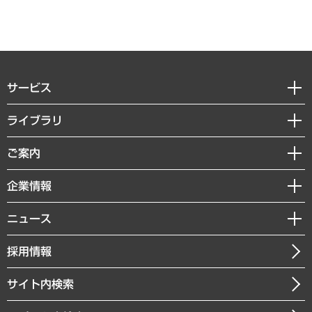
サービス
経営戦略
ライブラリ
組織・人事戦略
経済調査
ご案内
デジタルイノベーション
レポート
国際（グローバルビジネス・開発支援・国際戦略・グローバルヘルス）
セミナー・イベント情報
企業情報
コラム
サステナビリティ（環境・資源・エネルギー・ESG・人権）
MUFGビジネスセミナー
調査・研究報告書
私たちの想い
共生・ダイバーシティ
ニュース
受託案件情報
クローズアップ
社長メッセージ
GRC（ガバナンス・リスク・コンプライアンス）・防災（政策）
その他お申し込み
ニュースリリース
経営用語集
採用情報
会社概要
経済・産業・雇用・労働
調査協力のお願い
お知らせ
受託・受注実績（官公庁関連）
企業理念
医療・介護・福祉・教育・子ども
サイト内検索
メディア掲載・出演
役員一覧
自治体経営・官民協働
寄稿記事