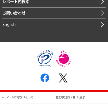
沿革
レポート内検索
まちづくり・観光・交通・スポーツ・スマートシティ
書籍
組織図・本部部室紹介
自然資源・農林水産業・食料システム
お問い合わせ
インドネシア現地法人
決算公告
English
業績ハイライト
アクセスマップ
個人情報保護方針
環境方針
サステナビリティ
特定商取引法に基づく表示
SNSアカウントコミュニティガイドライン
反社会的勢力に対する基本方針
個人情報の取り扱いについて
書面による個人情報の開示等の請求の手続きについて
本サイトのご利用にあたって
特定商取引法に基づく提示