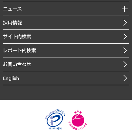
MUFGビジネスセミナー
調査・研究報告書
私たちの想い
共生・ダイバーシティ
ニュース
受託案件情報
クローズアップ
社長メッセージ
GRC（ガバナンス・リスク・コンプライアンス）・防災（政策）
その他お申し込み
ニュースリリース
経営用語集
採用情報
会社概要
経済・産業・雇用・労働
調査協力のお願い
お知らせ
受託・受注実績（官公庁関連）
企業理念
医療・介護・福祉・教育・子ども
サイト内検索
メディア掲載・出演
役員一覧
自治体経営・官民協働
寄稿記事
沿革
レポート内検索
まちづくり・観光・交通・スポーツ・スマートシティ
書籍
組織図・本部部室紹介
自然資源・農林水産業・食料システム
お問い合わせ
インドネシア現地法人
決算公告
English
業績ハイライト
アクセスマップ
個人情報保護方針
環境方針
サステナビリティ
特定商取引法に基づく表示