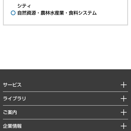
シティ
自然資源・農林水産業・食料システム
サービス
経営戦略
ライブラリ
組織・人事戦略
経済調査
ご案内
デジタルイノベーション
レポート
国際（グローバルビジネス・開発支援・国際戦略・グローバルヘルス）
セミナー・イベント情報
企業情報
コラム
サステナビリティ（環境・資源・エネルギー・ESG・人権）