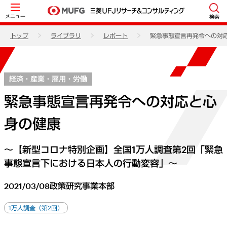
メニュー
検索
トップ
ライブラリ
レポート
緊急事態宣言再発令への対
経済・産業・雇用・労働
緊急事態宣言再発令への対応と心
身の健康
～【新型コロナ特別企画】全国1万人調査第2回「緊急
事態宣言下における日本人の行動変容」～
2021/03/08
政策研究事業本部
1万人調査（第2回）