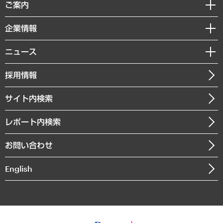
経済調査
ご案内
デジタルイノベーション
レポート
国際（グローバルビジネス・開発支援・国際戦略・グローバルヘルス）
セミナー・イベント情報
企業情報
コラム
サステナビリティ（環境・資源・エネルギー・ESG・人権）
MUFGビジネスセミナー
調査・研究報告書
私たちの想い
共生・ダイバーシティ
ニュース
受託案件情報
クローズアップ
社長メッセージ
GRC（ガバナンス・リスク・コンプライアンス）・防災（政策）
その他お申し込み
ニュースリリース
経営用語集
採用情報
会社概要
経済・産業・雇用・労働
調査協力のお願い
お知らせ
受託・受注実績（官公庁関連）
企業理念
医療・介護・福祉・教育・子ども
サイト内検索
メディア掲載・出演
役員一覧
自治体経営・官民協働
寄稿記事
沿革
レポート内検索
まちづくり・観光・交通・スポーツ・スマートシティ
書籍
組織図・本部部室紹介
自然資源・農林水産業・食料システム
お問い合わせ
インドネシア現地法人
決算公告
English
業績ハイライト
アクセスマップ
個人情報保護方針
環境方針