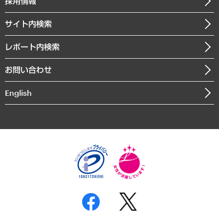
採用情報
会社概要
経済・産業・雇用・労働
調査協力のお願い
お知らせ
受託・受注実績（官公庁関連）
企業理念
医療・介護・福祉・教育・子ども
サイト内検索
メディア掲載・出演
役員一覧
自治体経営・官民協働
寄稿記事
沿革
レポート内検索
まちづくり・観光・交通・スポーツ・スマートシティ
書籍
組織図・本部部室紹介
自然資源・農林水産業・食料システム
お問い合わせ
インドネシア現地法人
決算公告
English
業績ハイライト
アクセスマップ
個人情報保護方針
環境方針
サステナビリティ
特定商取引法に基づく表示
SNSアカウントコミュニティガイドライン
反社会的勢力に対する基本方針
個人情報の取り扱いについて