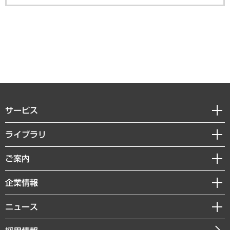
サービス
経営戦略
ライブラリ
組織・人事戦略
経済調査
ご案内
デジタルイノベーション
レポート
国際（グローバルビジネス・開発支援・国際戦略・グローバルヘルス）
セミナー・イベント情報
企業情報
コラム
サステナビリティ（環境・資源・エネルギー・ESG・人権）
MUFGビジネスセミナー
調査・研究報告書
私たちの想い
共生・ダイバーシティ
ニュース
受託案件情報
クローズアップ
社長メッセージ
GRC（ガバナンス・リスク・コンプライアンス）・防災（政策）
その他お申し込み
ニュースリリース
経営用語集