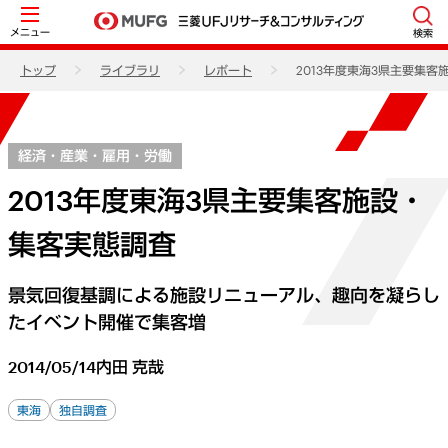
メニュー
検索
トップ
ライブラリ
レポート
2013年度東海3県主要集
経済・産業・雇用・労働
2013年度東海3県主要集客施設・
集客実態調査
景気回復基調による施設リニューアル、趣向を凝らし
たイベント開催で集客増
2014/05/14
内田 克哉
東海
独自調査