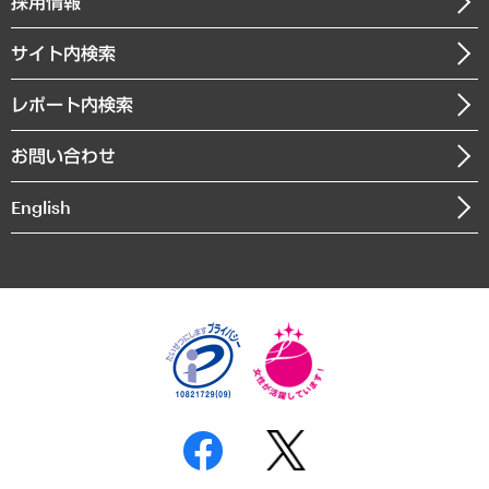
採用情報
会社概要
経済・産業・雇用・労働
調査協力のお願い
お知らせ
受託・受注実績（官公庁関連）
企業理念
医療・介護・福祉・教育・子ども
サイト内検索
メディア掲載・出演
役員一覧
自治体経営・官民協働
寄稿記事
沿革
レポート内検索
まちづくり・観光・交通・スポーツ・スマートシティ
書籍
組織図・本部部室紹介
自然資源・農林水産業・食料システム
お問い合わせ
インドネシア現地法人
決算公告
English
業績ハイライト
アクセスマップ
個人情報保護方針
環境方針
サステナビリティ
特定商取引法に基づく表示
SNSアカウントコミュニティガイドライン
反社会的勢力に対する基本方針
個人情報の取り扱いについて