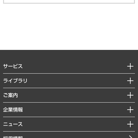
サービス
経営戦略
ライブラリ
組織・人事戦略
経済調査
ご案内
デジタルイノベーション
レポート
国際（グローバルビジネス・開発支援・国際戦略・グローバルヘルス）
セミナー・イベント情報
企業情報
コラム
サステナビリティ（環境・資源・エネルギー・ESG・人権）
MUFGビジネスセミナー
調査・研究報告書
私たちの想い
共生・ダイバーシティ
ニュース
受託案件情報
クローズアップ
社長メッセージ
GRC（ガバナンス・リスク・コンプライアンス）・防災（政策）
その他お申し込み
ニュースリリース
経営用語集