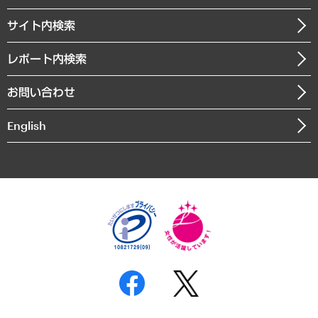
調査協力のお願い
お知らせ
受託・受注実績（官公庁関連）
企業理念
医療・介護・福祉・教育・子ども
サイト内検索
メディア掲載・出演
役員一覧
自治体経営・官民協働
寄稿記事
沿革
レポート内検索
まちづくり・観光・交通・スポーツ・スマートシティ
書籍
組織図・本部部室紹介
自然資源・農林水産業・食料システム
お問い合わせ
インドネシア現地法人
決算公告
English
業績ハイライト
アクセスマップ
個人情報保護方針
環境方針
サステナビリティ
特定商取引法に基づく表示
SNSアカウントコミュニティガイドライン
反社会的勢力に対する基本方針
個人情報の取り扱いについて