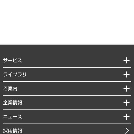
サービス
経営戦略
ライブラリ
組織・人事戦略
経済調査
ご案内
デジタルイノベーション
レポート
国際（グローバルビジネス・開発支援・国際戦略・グローバルヘルス）
セミナー・イベント情報
企業情報
コラム
サステナビリティ（環境・資源・エネルギー・ESG・人権）
MUFGビジネスセミナー
調査・研究報告書
私たちの想い
共生・ダイバーシティ
ニュース
受託案件情報
クローズアップ
社長メッセージ
GRC（ガバナンス・リスク・コンプライアンス）・防災（政策）
その他お申し込み
ニュースリリース
経営用語集
採用情報
会社概要
経済・産業・雇用・労働