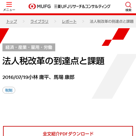
メニュー
検索
トップ
ライブラリ
レポート
法人税改革の到達点と課題
経済・産業・雇用・労働
法人税改革の到達点と課題
2016/07/19
小林 庸平、馬場 康郎
税制
全文紹介PDFダウンロード