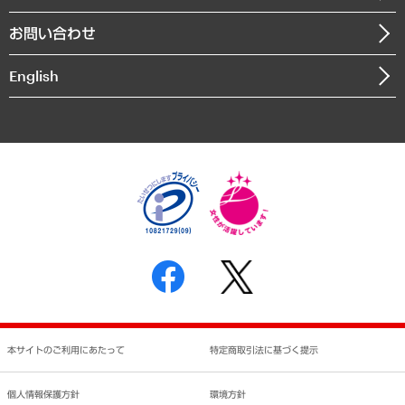
書籍
組織図・本部部室紹介
自然資源・農林水産業・食料システム
お問い合わせ
インドネシア現地法人
決算公告
English
業績ハイライト
アクセスマップ
個人情報保護方針
環境方針
サステナビリティ
特定商取引法に基づく表示
SNSアカウントコミュニティガイドライン
反社会的勢力に対する基本方針
個人情報の取り扱いについて
書面による個人情報の開示等の請求の手続きについて
本サイトのご利用にあたって
特定商取引法に基づく提示
個人情報保護方針
環境方針