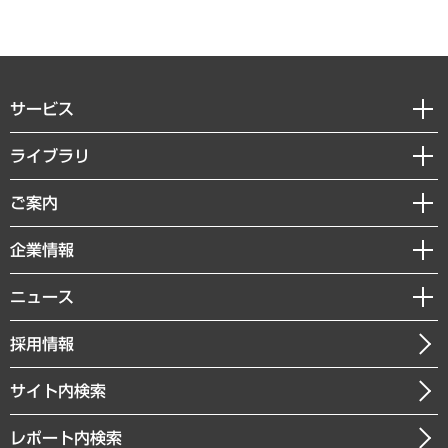
サービス
経営戦略
ライブラリ
組織・人事戦略
経済調査
ご案内
デジタルイノベーション
レポート
国際（グローバルビジネス・開発支援・国際戦略・グローバルヘルス）
セミナー・イベント情報
企業情報
コラム
サステナビリティ（環境・資源・エネルギー・ESG・人権）
MUFGビジネスセミナー
調査・研究報告書
私たちの想い
共生・ダイバーシティ
ニュース
受託案件情報
クローズアップ
社長メッセージ
GRC（ガバナンス・リスク・コンプライアンス）・防災（政策）
その他お申し込み
ニュースリリース
経営用語集
採用情報
会社概要
経済・産業・雇用・労働
調査協力のお願い
お知らせ
受託・受注実績（官公庁関連）
企業理念
医療・介護・福祉・教育・子ども
サイト内検索
メディア掲載・出演
役員一覧
自治体経営・官民協働
寄稿記事
沿革
レポート内検索
まちづくり・観光・交通・スポーツ・スマートシティ