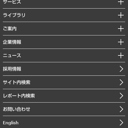
サービス
経営戦略
ライブラリ
組織・人事戦略
経済調査
ご案内
デジタルイノベーション
レポート
国際（グローバルビジネス・開発支援・国際戦略・グローバルヘルス）
セミナー・イベント情報
企業情報
コラム
サステナビリティ（環境・資源・エネルギー・ESG・人権）
MUFGビジネスセミナー
調査・研究報告書
私たちの想い
共生・ダイバーシティ
ニュース
受託案件情報
クローズアップ
社長メッセージ
GRC（ガバナンス・リスク・コンプライアンス）・防災（政策）
その他お申し込み
ニュースリリース
経営用語集
採用情報
会社概要
経済・産業・雇用・労働
調査協力のお願い
お知らせ
受託・受注実績（官公庁関連）
企業理念
医療・介護・福祉・教育・子ども
サイト内検索
メディア掲載・出演
役員一覧
自治体経営・官民協働
寄稿記事
沿革
レポート内検索
まちづくり・観光・交通・スポーツ・スマートシティ
書籍
組織図・本部部室紹介
自然資源・農林水産業・食料システム
お問い合わせ
インドネシア現地法人
決算公告
English
業績ハイライト