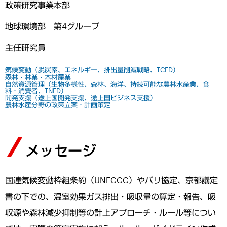
政策研究事業本部
地球環境部 第4グループ
主任研究員
気候変動（脱炭素、エネルギー、排出量削減戦略、TCFD）
森林・林業・木材産業
自然資源管理（生物多様性、森林、海洋、持続可能な農林水産業、食
料・消費者、TNFD）
開発支援（途上国開発支援、途上国ビジネス支援）
農林水産分野の政策立案・計画策定
メッセージ
国連気候変動枠組条約（UNFCCC）やパリ協定、京都議定
書の下での、温室効果ガス排出・吸収量の算定・報告、吸
収源や森林減少抑制等の計上アプローチ・ルール等につい