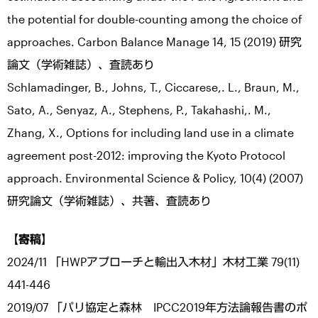
the potential for double-counting among the choice of
approaches. Carbon Balance Manage 14, 15 (2019) 研究
論文（学術雑誌）、査読あり
Schlamadinger, B., Johns, T., Ciccarese,. L., Braun, M.,
Sato, A., Senyaz, A., Stephens, P., Takahashi,. M.,
Zhang, X., Options for including land use in a climate
agreement post-2012: improving the Kyoto Protocol
approach. Environmental Science & Policy, 10(4) (2007)
研究論文（学術雑誌）、共著、査読あり
【寄稿】
2024/11 「HWPアプローチと輸出入木材」木材工業 79(11)
441-446
2019/07 「パリ協定と森林 IPCC2019年方法論報告書のポ