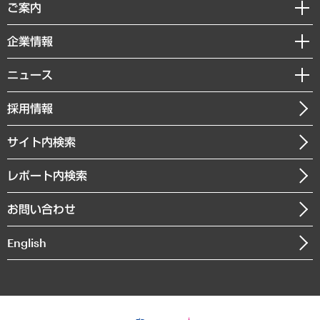
経済調査
ご案内
デジタルイノベーション
レポート
国際（グローバルビジネス・開発支援・国際戦略・グローバルヘルス）
セミナー・イベント情報
企業情報
コラム
サステナビリティ（環境・資源・エネルギー・ESG・人権）
MUFGビジネスセミナー
調査・研究報告書
私たちの想い
共生・ダイバーシティ
ニュース
受託案件情報
クローズアップ
社長メッセージ
GRC（ガバナンス・リスク・コンプライアンス）・防災（政策）
その他お申し込み
ニュースリリース
経営用語集
採用情報
会社概要
経済・産業・雇用・労働
調査協力のお願い
お知らせ
受託・受注実績（官公庁関連）
企業理念
医療・介護・福祉・教育・子ども
サイト内検索
メディア掲載・出演
役員一覧
自治体経営・官民協働
寄稿記事
沿革
レポート内検索
まちづくり・観光・交通・スポーツ・スマートシティ
書籍
組織図・本部部室紹介
自然資源・農林水産業・食料システム
お問い合わせ
インドネシア現地法人
決算公告
English
業績ハイライト
アクセスマップ
個人情報保護方針
環境方針