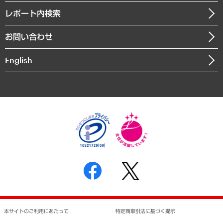
寄稿記事
沿革
レポート内検索
まちづくり・観光・交通・スポーツ・スマートシティ
書籍
組織図・本部部室紹介
自然資源・農林水産業・食料システム
お問い合わせ
インドネシア現地法人
決算公告
English
業績ハイライト
アクセスマップ
個人情報保護方針
環境方針
サステナビリティ
特定商取引法に基づく表示
SNSアカウントコミュニティガイドライン
反社会的勢力に対する基本方針
個人情報の取り扱いについて
書面による個人情報の開示等の請求の手続きについて
本サイトのご利用にあたって
特定商取引法に基づく提示