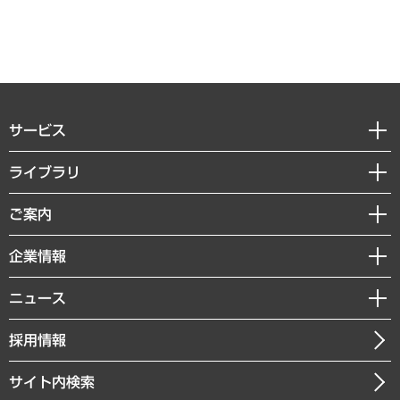
サービス
経営戦略
ライブラリ
組織・人事戦略
経済調査
ご案内
デジタルイノベーション
レポート
国際（グローバルビジネス・開発支援・国際戦略・グローバルヘルス）
セミナー・イベント情報
企業情報
コラム
サステナビリティ（環境・資源・エネルギー・ESG・人権）
MUFGビジネスセミナー
調査・研究報告書
私たちの想い
共生・ダイバーシティ
ニュース
受託案件情報
クローズアップ
社長メッセージ
GRC（ガバナンス・リスク・コンプライアンス）・防災（政策）
その他お申し込み
ニュースリリース
経営用語集
採用情報
会社概要
経済・産業・雇用・労働
調査協力のお願い
お知らせ
受託・受注実績（官公庁関連）
企業理念
医療・介護・福祉・教育・子ども
サイト内検索
メディア掲載・出演
役員一覧
自治体経営・官民協働