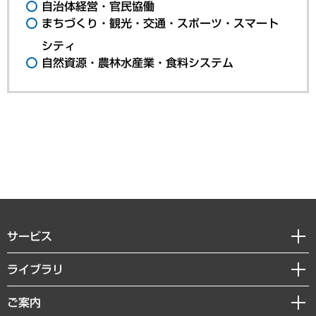
自治体経営・官民協働
まちづくり・観光・交通・スポーツ・スマート
シティ
自然資源・農林水産業・食料システム
サービス
経営戦略
ライブラリ
組織・人事戦略
経済調査
ご案内
デジタルイノベーション