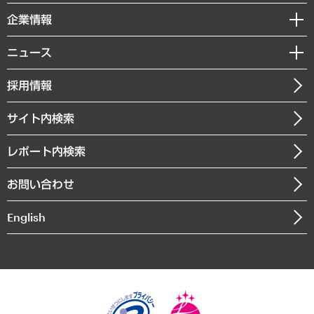
レポート
国際（グローバルビジネス・開発支援・国際戦略・グローバルヘルス）
セミナー・イベント情報
企業情報
コラム
サステナビリティ（環境・資源・エネルギー・ESG・人権）
MUFGビジネスセミナー
調査・研究報告書
私たちの想い
共生・ダイバーシティ
ニュース
受託案件情報
クローズアップ
社長メッセージ
GRC（ガバナンス・リスク・コンプライアンス）・防災（政策）
その他お申し込み
ニュースリリース
経営用語集
採用情報
会社概要
経済・産業・雇用・労働
調査協力のお願い
お知らせ
受託・受注実績（官公庁関連）
企業理念
医療・介護・福祉・教育・子ども
サイト内検索
メディア掲載・出演
役員一覧
自治体経営・官民協働
寄稿記事
沿革
レポート内検索
まちづくり・観光・交通・スポーツ・スマートシティ
書籍
組織図・本部部室紹介
自然資源・農林水産業・食料システム
お問い合わせ
インドネシア現地法人
決算公告
English
業績ハイライト
アクセスマップ
個人情報保護方針
環境方針
サステナビリティ