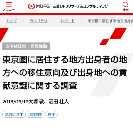
メニュー
検索
トップ
ライブラリ
レポート
東京圏に居住する地方出身
自治体経営・官民協働
東京圏に居住する地方出身者の地
方への移住意向及び出身地への貢
献意識に関する調査
2018/06/19
大塚 敬、沼田 壮人
地方自治体
地方創生
移住