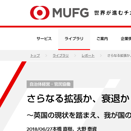
サービス
ライブラリ
ご案内
企業
トップ
ライブラリ
レポート
さらなる拡張
自治体経営・官民協働
さらなる拡張か、衰退
～英国の現状を踏まえ、我が国の
2018/06/27
本橋 直樹、大野 泰資