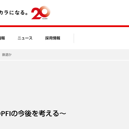
情報
ニュース
採用情報
か、衰退か
か
PFIの今後を考える～