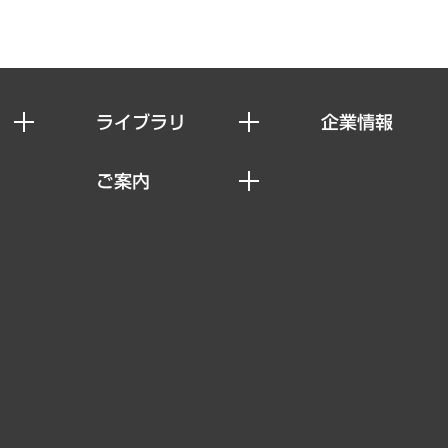
ライブラリ
企業情報
経済調査
私たちの想い
ご案内
レポート
社長メッセージ
セミナー・イベント情報
コラム
会社概要
MUFGビジネスセミナー
ヘルス）
調査・研究報告書
企業理念
受託案件情報
クローズアップ
役員一覧
その他お申し込み
経営用語集
沿革
調査協力のお願い
）
受託・受注実績（官公庁関連）
組織図・本部部室紹介
メディア掲載・出演
インドネシア現地法人
寄稿記事
決算公告