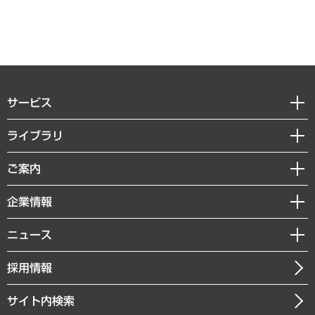
サービス
経営戦略
ライブラリ
組織・人事戦略
経済調査
ご案内
デジタルイノベーション
レポート
国際（グローバルビジネス・開発支援・国際戦略・グローバルヘルス）
セミナー・イベント情報
企業情報
コラム
サステナビリティ（環境・資源・エネルギー・ESG・人権）
MUFGビジネスセミナー
調査・研究報告書
私たちの想い
共生・ダイバーシティ
ニュース
受託案件情報
クローズアップ
社長メッセージ
GRC（ガバナンス・リスク・コンプライアンス）・防災（政策）
その他お申し込み
ニュースリリース
経営用語集
採用情報
会社概要
経済・産業・雇用・労働
調査協力のお願い
お知らせ
受託・受注実績（官公庁関連）
企業理念
医療・介護・福祉・教育・子ども
サイト内検索
メディア掲載・出演
役員一覧
自治体経営・官民協働