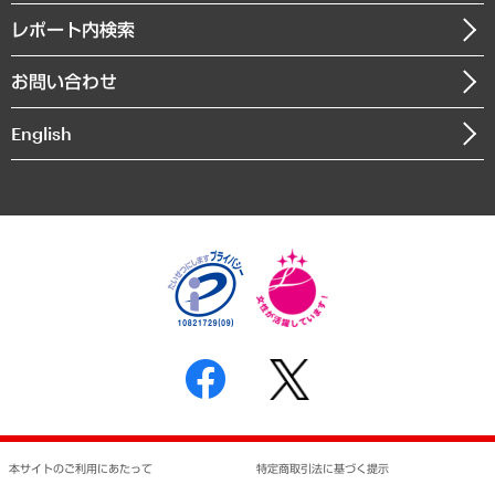
寄稿記事
沿革
レポート内検索
まちづくり・観光・交通・スポーツ・スマートシティ
書籍
組織図・本部部室紹介
自然資源・農林水産業・食料システム
お問い合わせ
インドネシア現地法人
決算公告
English
業績ハイライト
アクセスマップ
個人情報保護方針
環境方針
サステナビリティ
特定商取引法に基づく表示
SNSアカウントコミュニティガイドライン
反社会的勢力に対する基本方針
個人情報の取り扱いについて
書面による個人情報の開示等の請求の手続きについて
本サイトのご利用にあたって
特定商取引法に基づく提示