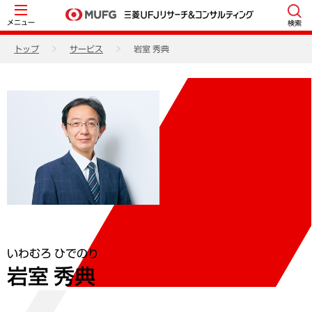
メニュー
検索
トップ
サービス
岩室 秀典
いわむろ ひでのり
岩室 秀典