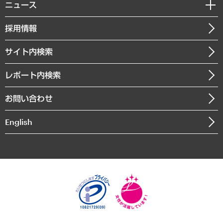
私たちの想い
共生・ダイバーシティ
ニュース
受託案件情報
クローズアップ
社長メッセージ
GRC（ガバナンス・リスク・コンプライアンス）・防災（政策）
その他お申し込み
ニュースリリース
経営用語集
採用情報
会社概要
経済・産業・雇用・労働
調査協力のお願い
お知らせ
受託・受注実績（官公庁関連）
企業理念
医療・介護・福祉・教育・子ども
サイト内検索
メディア掲載・出演
役員一覧
自治体経営・官民協働
寄稿記事
沿革
レポート内検索
まちづくり・観光・交通・スポーツ・スマートシティ
書籍
組織図・本部部室紹介
自然資源・農林水産業・食料システム
お問い合わせ
インドネシア現地法人
決算公告
English
業績ハイライト
アクセスマップ
個人情報保護方針
環境方針
サステナビリティ
特定商取引法に基づく表示
SNSアカウントコミュニティガイドライン