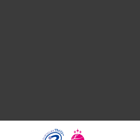
経営戦略
組織・人事戦略
デジタルイノベーション
国際（グローバルビジネス・開発支援・国際戦略・グローバル
サステナビリティ（環境・資源・エネルギー・ESG・人権）
共生・ダイバーシティ
GRC（ガバナンス・リスク・コンプライアンス）・防災（政策
経済・産業・雇用・労働
医療・介護・福祉・教育・子ども
自治体経営・官民協働
まちづくり・観光・交通・スポーツ・スマートシティ
自然資源・農林水産業・食料システム