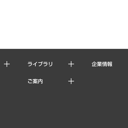
ライブラリ
企業情報
経済調査
私たちの想い
ご案内
レポート
社長メッセージ
セミナー・イベント情報
コラム
会社概要
MUFGビジネスセミナー
ヘルス）
調査・研究報告書
企業理念
受託案件情報
クローズアップ
役員一覧
その他お申し込み
経営用語集
沿革