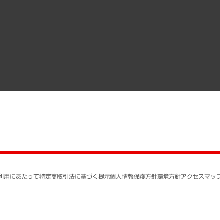
調査協力のお願い
）
受託・受注実績（官公庁関連）
組織図・本部部室紹介
メディア掲載・出演
インドネシア現地法人
寄稿記事
決算公告
書籍
業績ハイライト
アクセスマップ
個人情報保護方針
環境方針
サステナビリティ
特定商取引法に基づく
SNSアカウントコミュ
反社会的勢力に対する
利用にあたって
特定商取引法に基づく提示
個人情報保護方針
環境方針
アクセスマッ
個人情報の取り扱いに
書面による個人情報の