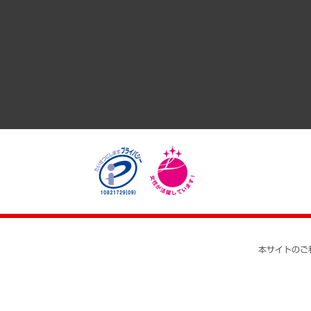
GRC（ガバナンス・リスク・コンプライアンス）・防災（政策
経済・産業・雇用・労働
医療・介護・福祉・教育・子ども
自治体経営・官民協働
まちづくり・観光・交通・スポーツ・スマートシティ
自然資源・農林水産業・食料システム
本サイトのご