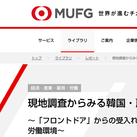
サービス
ライブラリ
ご案内
企業
トップ
ライブラリ
レポート
現地調査からみ
経済・産業・雇用・労働
現地調査からみる韓国・
～「フロントドア」からの受入
労働環境～