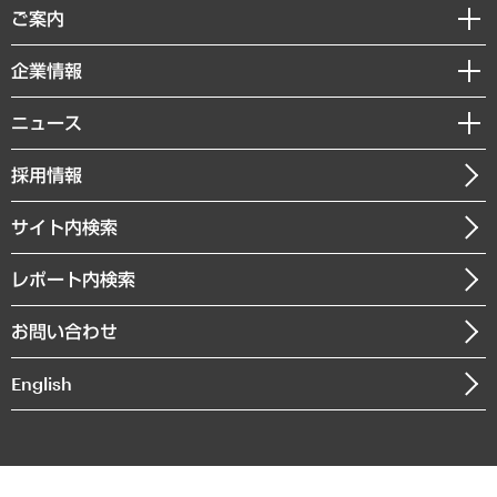
経済調査
ご案内
デジタルイノベーション
レポート
国際（グローバルビジネス・開発支援・国際戦略・グローバルヘルス）
セミナー・イベント情報
企業情報
コラム
サステナビリティ（環境・資源・エネルギー・ESG・人権）
MUFGビジネスセミナー
調査・研究報告書
私たちの想い
共生・ダイバーシティ
ニュース
受託案件情報
クローズアップ
社長メッセージ
GRC（ガバナンス・リスク・コンプライアンス）・防災（政策）
その他お申し込み
ニュースリリース
経営用語集
採用情報
会社概要
経済・産業・雇用・労働
調査協力のお願い
お知らせ
受託・受注実績（官公庁関連）
企業理念
医療・介護・福祉・教育・子ども
サイト内検索
メディア掲載・出演
役員一覧
自治体経営・官民協働
寄稿記事
沿革
レポート内検索
まちづくり・観光・交通・スポーツ・スマートシティ
書籍
組織図・本部部室紹介
自然資源・農林水産業・食料システム
お問い合わせ
インドネシア現地法人
決算公告
English
業績ハイライト
アクセスマップ
個人情報保護方針
環境方針