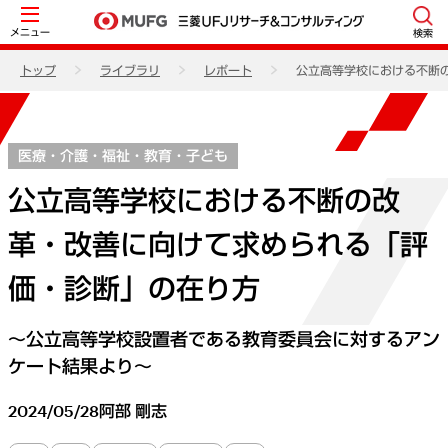
メニュー
検索
トップ
ライブラリ
レポート
公立高等学校における不断
医療・介護・福祉・教育・子ども
公立高等学校における不断の改
革・改善に向けて求められる「評
価・診断」の在り方
～公立高等学校設置者である教育委員会に対するアン
ケート結果より～
2024/05/28
阿部 剛志