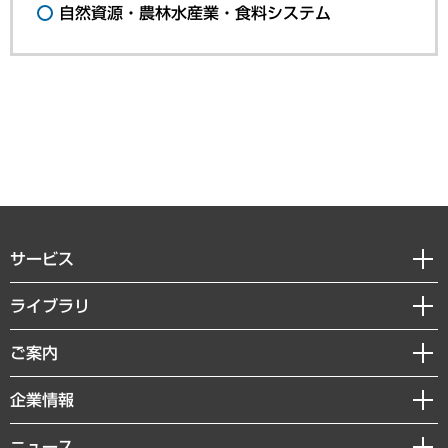
自然資源・農林水産業・食料システム
サービス
経営戦略
ライブラリ
組織・人事戦略
経済調査
ご案内
デジタルイノベーション
レポート
国際（グローバルビジネス・開発支援・国際戦略・グローバルヘルス）
セミナー・イベント情報
企業情報
コラム
サステナビリティ（環境・資源・エネルギー・ESG・人権）
MUFGビジネスセミナー
調査・研究報告書
私たちの想い
共生・ダイバーシティ
ニュース