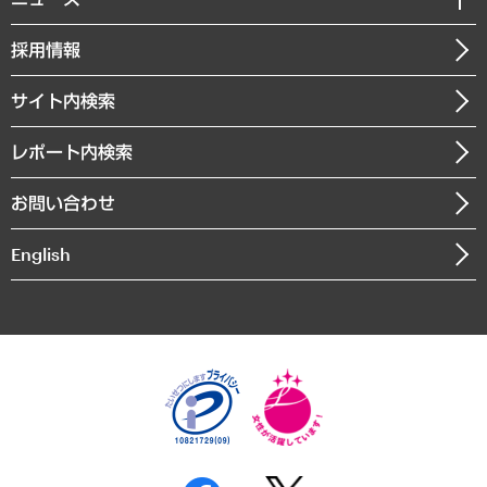
受託案件情報
クローズアップ
社長メッセージ
GRC（ガバナンス・リスク・コンプライアンス）・防災（政策）
その他お申し込み
ニュースリリース
経営用語集
採用情報
会社概要
経済・産業・雇用・労働
調査協力のお願い
お知らせ
受託・受注実績（官公庁関連）
企業理念
医療・介護・福祉・教育・子ども
サイト内検索
メディア掲載・出演
役員一覧
自治体経営・官民協働
寄稿記事
沿革
レポート内検索
まちづくり・観光・交通・スポーツ・スマートシティ
書籍
組織図・本部部室紹介
自然資源・農林水産業・食料システム
お問い合わせ
インドネシア現地法人
決算公告
English
業績ハイライト
アクセスマップ
個人情報保護方針
環境方針
サステナビリティ
特定商取引法に基づく表示
SNSアカウントコミュニティガイドライン