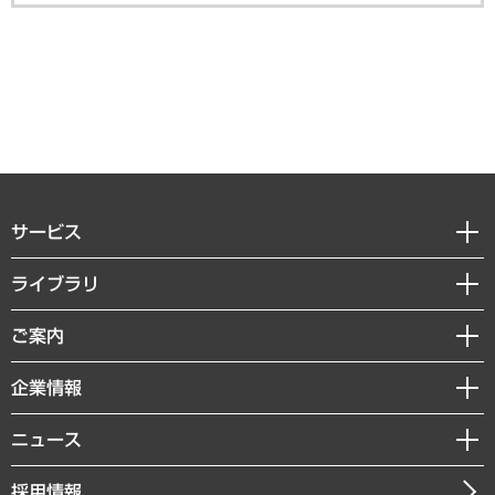
サービス
経営戦略
ライブラリ
組織・人事戦略
経済調査
ご案内
デジタルイノベーション
レポート
国際（グローバルビジネス・開発支援・国際戦略・グローバルヘルス）
セミナー・イベント情報
企業情報
コラム
サステナビリティ（環境・資源・エネルギー・ESG・人権）
MUFGビジネスセミナー
調査・研究報告書
私たちの想い
共生・ダイバーシティ
ニュース
受託案件情報
クローズアップ
社長メッセージ
GRC（ガバナンス・リスク・コンプライアンス）・防災（政策）
その他お申し込み
ニュースリリース
経営用語集
採用情報