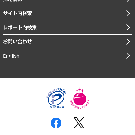
会社概要
経済・産業・雇用・労働
調査協力のお願い
お知らせ
受託・受注実績（官公庁関連）
企業理念
医療・介護・福祉・教育・子ども
サイト内検索
メディア掲載・出演
役員一覧
自治体経営・官民協働
寄稿記事
沿革
レポート内検索
まちづくり・観光・交通・スポーツ・スマートシティ
書籍
組織図・本部部室紹介
自然資源・農林水産業・食料システム
お問い合わせ
インドネシア現地法人
決算公告
English
業績ハイライト
アクセスマップ
個人情報保護方針
環境方針
サステナビリティ
特定商取引法に基づく表示
SNSアカウントコミュニティガイドライン
反社会的勢力に対する基本方針
個人情報の取り扱いについて