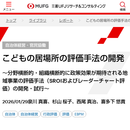
メニュー
検索
トップ
ライブラリ
レポート
こどもの居場所の評価手法
自治体経営・官民協働
こどもの居場所の評価手法の開発
～分野横断的・組織横断的に政策効果が期待される地
域事業の評価手法（SROIおよびレーダーチャート評
価）の開発・試行～
2026/01/29
泉川 真喜、杉山 桜子、西尾 真治、喜多下 悠貴
自治体
自治体経営
行政評価
評価
EBPM