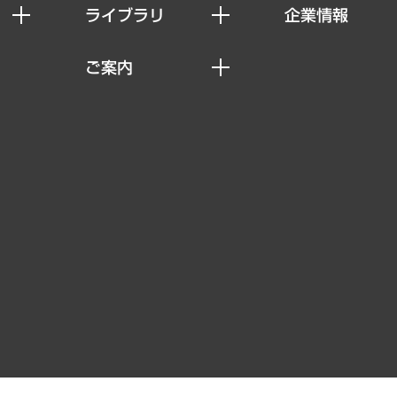
ライブラリ
企業情報
経済調査
私たちの想い
ご案内
レポート
社長メッセージ
セミナー・イベント情報
コラム
会社概要
MUFGビジネスセミナー
ヘルス）
調査・研究報告書
企業理念
受託案件情報
クローズアップ
役員一覧
その他お申し込み
経営用語集
沿革
調査協力のお願い
）
受託・受注実績（官公庁関連）
組織図・本部部室紹介
メディア掲載・出演
インドネシア現地法人
寄稿記事
決算公告
書籍
業績ハイライト
アクセスマップ
個人情報保護方針