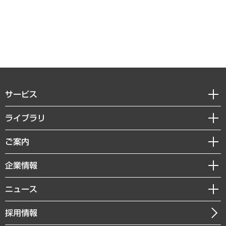
サービス
経営戦略
ライブラリ
組織・人事戦略
経済調査
ご案内
デジタルイノベーション
レポート
国際（グローバルビジネス・開発支援・国際戦略・グローバルヘルス）
セミナー・イベント情報
企業情報
コラム
サステナビリティ（環境・資源・エネルギー・ESG・人権）
MUFGビジネスセミナー
調査・研究報告書
私たちの想い
共生・ダイバーシティ
ニュース
受託案件情報
クローズアップ
社長メッセージ
GRC（ガバナンス・リスク・コンプライアンス）・防災（政策）
その他お申し込み
ニュースリリース
経営用語集
採用情報
会社概要
経済・産業・雇用・労働
調査協力のお願い
お知らせ
受託・受注実績（官公庁関連）