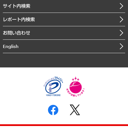
企業理念
医療・介護・福祉・教育・子ども
サイト内検索
メディア掲載・出演
役員一覧
自治体経営・官民協働
寄稿記事
沿革
レポート内検索
まちづくり・観光・交通・スポーツ・スマートシティ
書籍
組織図・本部部室紹介
自然資源・農林水産業・食料システム
お問い合わせ
インドネシア現地法人
決算公告
English
業績ハイライト
アクセスマップ
個人情報保護方針
環境方針
サステナビリティ
特定商取引法に基づく表示
SNSアカウントコミュニティガイドライン
反社会的勢力に対する基本方針
個人情報の取り扱いについて
書面による個人情報の開示等の請求の手続きについて