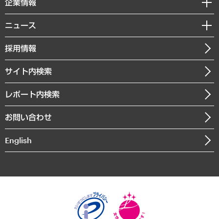
企業情報
コラム
サステナビリティ（環境・資源・エネルギー・ESG・人権）
MUFGビジネスセミナー
調査・研究報告書
私たちの想い
共生・ダイバーシティ
ニュース
受託案件情報
クローズアップ
社長メッセージ
GRC（ガバナンス・リスク・コンプライアンス）・防災（政策）
その他お申し込み
ニュースリリース
経営用語集
採用情報
会社概要
経済・産業・雇用・労働
調査協力のお願い
お知らせ
受託・受注実績（官公庁関連）
企業理念
医療・介護・福祉・教育・子ども
サイト内検索
メディア掲載・出演
役員一覧
自治体経営・官民協働
寄稿記事
沿革
レポート内検索
まちづくり・観光・交通・スポーツ・スマートシティ
書籍
組織図・本部部室紹介
自然資源・農林水産業・食料システム
お問い合わせ
インドネシア現地法人
決算公告
English
業績ハイライト
アクセスマップ
個人情報保護方針
環境方針
サステナビリティ
特定商取引法に基づく表示