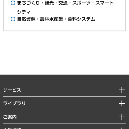
まちづくり・観光・交通・スポーツ・スマート
シティ
自然資源・農林水産業・食料システム
サービス
経営戦略
ライブラリ
組織・人事戦略
経済調査
ご案内
デジタルイノベーション
レポート
国際（グローバルビジネス・開発支援・国際戦略・グローバルヘルス）
セミナー・イベント情報