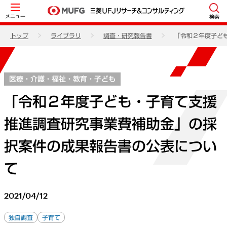
メニュー
検索
トップ
ライブラリ
調査・研究報告書
「令和２年度子ど
医療・介護・福祉・教育・子ども
「令和２年度子ども・子育て支援
推進調査研究事業費補助金」の採
択案件の成果報告書の公表につい
て
2021/04/12
独自調査
子育て