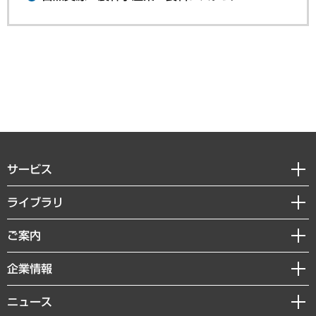
サービス
経営戦略
ライブラリ
組織・人事戦略
経済調査
ご案内
デジタルイノベーション
レポート
国際（グローバルビジネス・開発支援・国際戦略・グローバルヘルス）
セミナー・イベント情報
企業情報
コラム
サステナビリティ（環境・資源・エネルギー・ESG・人権）
MUFGビジネスセミナー
調査・研究報告書
私たちの想い
共生・ダイバーシティ
ニュース
受託案件情報
クローズアップ