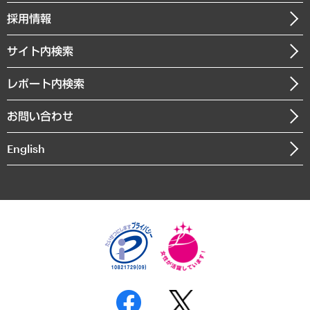
社長メッセージ
GRC（ガバナンス・リスク・コンプライアンス）・防災（政策）
その他お申し込み
ニュースリリース
経営用語集
採用情報
会社概要
経済・産業・雇用・労働
調査協力のお願い
お知らせ
受託・受注実績（官公庁関連）
企業理念
医療・介護・福祉・教育・子ども
サイト内検索
メディア掲載・出演
役員一覧
自治体経営・官民協働
寄稿記事
沿革
レポート内検索
まちづくり・観光・交通・スポーツ・スマートシティ
書籍
組織図・本部部室紹介
自然資源・農林水産業・食料システム
お問い合わせ
インドネシア現地法人
決算公告
English
業績ハイライト
アクセスマップ
個人情報保護方針
環境方針
サステナビリティ
特定商取引法に基づく表示
SNSアカウントコミュニティガイドライン
反社会的勢力に対する基本方針