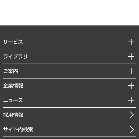
サービス
経営戦略
ライブラリ
組織・人事戦略
経済調査
ご案内
デジタルイノベーション
レポート
国際（グローバルビジネス・開発支援・国際戦略・グローバルヘルス）
セミナー・イベント情報
企業情報
コラム
サステナビリティ（環境・資源・エネルギー・ESG・人権）
MUFGビジネスセミナー
調査・研究報告書
私たちの想い
共生・ダイバーシティ
ニュース
受託案件情報
クローズアップ
社長メッセージ
GRC（ガバナンス・リスク・コンプライアンス）・防災（政策）
その他お申し込み
ニュースリリース
経営用語集
採用情報
会社概要
経済・産業・雇用・労働
調査協力のお願い
お知らせ
受託・受注実績（官公庁関連）
企業理念
医療・介護・福祉・教育・子ども
サイト内検索
メディア掲載・出演
役員一覧
自治体経営・官民協働