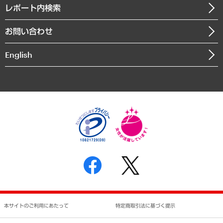
寄稿記事
沿革
レポート内検索
まちづくり・観光・交通・スポーツ・スマートシティ
書籍
組織図・本部部室紹介
自然資源・農林水産業・食料システム
お問い合わせ
インドネシア現地法人
決算公告
English
業績ハイライト
アクセスマップ
個人情報保護方針
環境方針
サステナビリティ
特定商取引法に基づく表示
SNSアカウントコミュニティガイドライン
反社会的勢力に対する基本方針
個人情報の取り扱いについて
書面による個人情報の開示等の請求の手続きについて
本サイトのご利用にあたって
特定商取引法に基づく提示