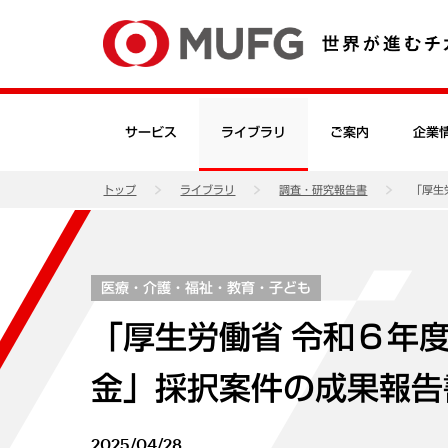
サービス
ライブラリ
ご案内
企業
トップ
ライブラリ
調査・研究報告書
「厚生
医療・介護・福祉・教育・子ども
「厚生労働省 令和６年
金」採択案件の成果報告
2025/04/28