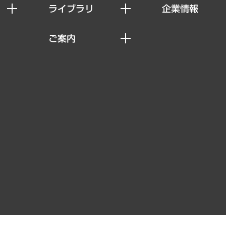
ライブラリ
企業情報
経済調査
私たちの想い
ご案内
レポート
社長メッセージ
セミナー・イベント情報
コラム
会社概要
MUFGビジネスセミナー
ヘルス）
調査・研究報告書
企業理念
受託案件情報
クローズアップ
役員一覧
その他お申し込み
経営用語集
沿革
調査協力のお願い
）
受託・受注実績（官公庁関連）
組織図・本部部室紹介
メディア掲載・出演
インドネシア現地法人
寄稿記事
決算公告
書籍
業績ハイライト
アクセスマップ
個人情報保護方針